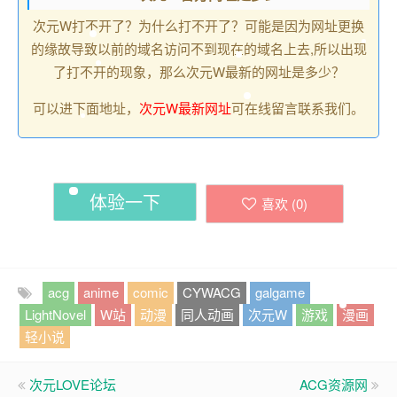
次元W打不开了？为什么打不开了？可能是因为网址更换
的缘故导致以前的域名访问不到现在的域名上去,所以出现
了打不开的现象，那么次元W最新的网址是多少？
可以进下面地址，
次元W最新网址
可在线留言联系我们。
体验一下
喜欢 (
0
)
acg
anime
comic
CYWACG
galgame
LightNovel
W站
动漫
同人动画
次元W
游戏
漫画
轻小说
次元LOVE论坛
ACG资源网