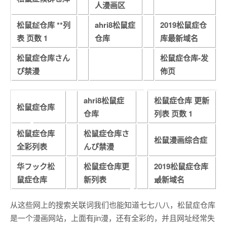
人漫画区
松鼠症仓库 **列
ahri8松鼠症
2019松鼠症仓
表 页数 1
仓库
库最新域名
松鼠症仓库さん
松鼠症仓库-发
ぴ禁漫
佈页
ahri8松鼠症
松鼠症仓库 更新
松鼠症仓库
仓库
列表 页数 1
松鼠症仓库
松鼠症仓库さ
松鼠漫画综合症
全彩列表
んぴ禁漫
华フック松
松鼠症仓库更
2019松鼠症仓库
鼠症仓库
新列表
最新域名
从这些网上的搜索关联词我们也能知道七七八八，松鼠症仓库
是一个漫画网站，上面有jin漫，还有全彩的，并且网址经常失